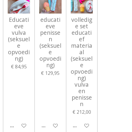
Educati
educati
volledig
eve
eve
e set
vulva
penisse
educati
(seksuel
n
ef
e
(seksuel
materia
opvoedi
e
al
ng)
opvoedi
(seksuel
ng)
e
€ 84,95
opvoedi
€ 129,95
ng)
vulva
en
penisse
n
€ 212,00
IN WINKELWAGEN
IN WINKELWAGEN
IN WINKELWAGEN