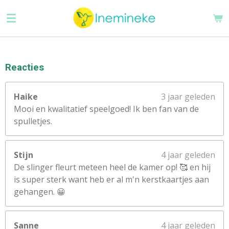
Ga
direct
naar
de
hoofdinhoud
Reacties
Haike
3 jaar geleden
Mooi en kwalitatief speelgoed! Ik ben fan van de
spulletjes.
Stijn
4 jaar geleden
De slinger fleurt meteen heel de kamer op! 🥰 en hij
is super sterk want heb er al m'n kerstkaartjes aan
gehangen. 😀
Sanne
4 jaar geleden