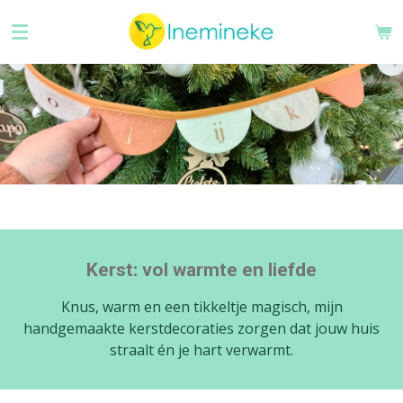
Ga
direct
naar
de
hoofdinhoud
Kerst: vol warmte en liefde
Knus, warm en een tikkeltje magisch, mijn
handgemaakte kerstdecoraties zorgen dat jouw huis
straalt én je hart verwarmt.