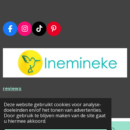
F
I
T
P
A
N
I
I
C
S
K
N
E
T
T
T
B
A
O
E
O
G
K
R
O
R
E
K
A
S
M
T
reviews
© 2022 - 2026 Inemineke
Deze website gebruikt cookies voor analyse-
Powered by
JouwWeb
doeleinden en/of het tonen van advertenties.
Door gebruik te blijven maken van de site gaat
u hiermee akkoord.