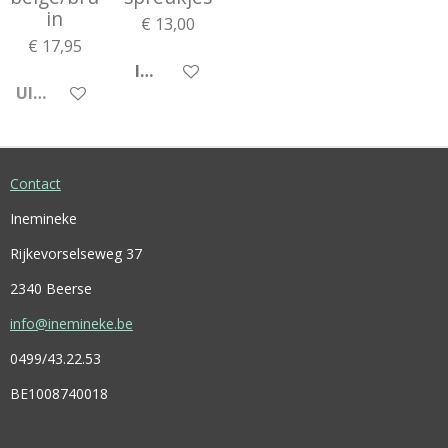
in
€ 13,00
€ 17,95
IN WINKELWAGEN
UITVERKOCHT
Contact
Inemineke
Rijkevorselseweg 37
2340 Beerse
info@inemineke.be
0499/43.22.53
BE1008740018