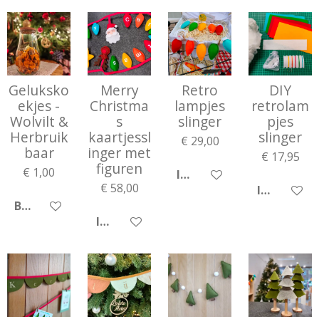
Geluksko
Merry
Retro
DIY
ekjes -
Christma
lampjes
retrolam
Wolvilt &
s
slinger
pjes
Herbruik
kaartjessl
slinger
€ 29,00
baar
inger met
€ 17,95
figuren
€ 1,00
IN WINKELWAGEN
€ 58,00
IN WINKE
BEKIJK DETAILS
IN WINKELWAGEN