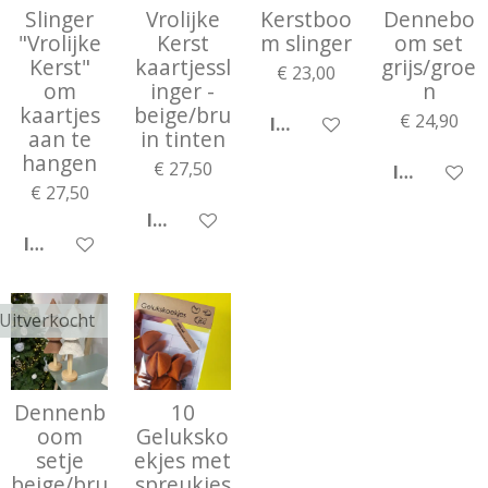
Slinger
Vrolijke
Kerstboo
Dennebo
"Vrolijke
Kerst
m slinger
om set
Kerst"
kaartjessl
grijs/groe
€ 23,00
om
inger -
n
kaartjes
beige/bru
€ 24,90
IN WINKELWAGEN
aan te
in tinten
hangen
€ 27,50
IN WINKE
€ 27,50
IN WINKELWAGEN
IN WINKELWAGEN
Uitverkocht
Dennenb
10
oom
Geluksko
setje
ekjes met
beige/bru
spreukjes