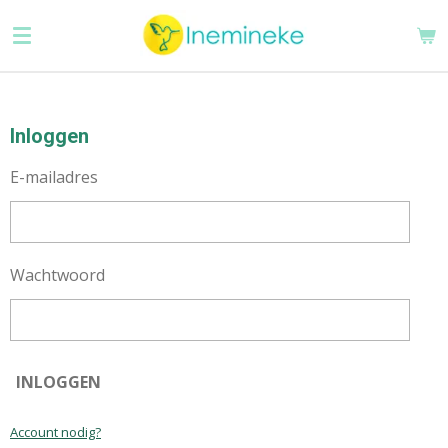
Ga
direct
naar
de
hoofdinhoud
Inloggen
E-mailadres
Wachtwoord
INLOGGEN
Account nodig?