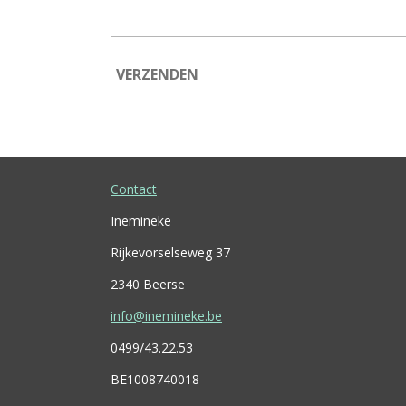
VERZENDEN
Contact
Inemineke
Rijkevorselseweg 37
2340 Beerse
info@inemineke.be
0499/43.22.53
BE1008740018