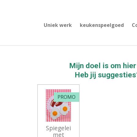
Ga
direct
naar
Uniek werk
keukenspeelgoed
C
de
hoofdinhoud
Mijn doel is om hier
Heb jij suggesties
PROMO
Spiegelei
met