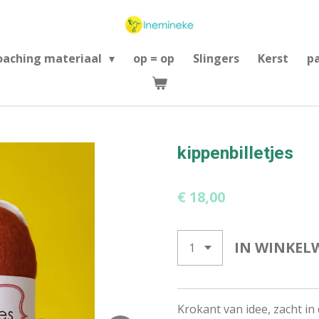
oaching materiaal
op = op
Slingers
Kerst
p
kippenbilletjes
€ 18,00
IN WINKEL
Krokant van idee, zacht in