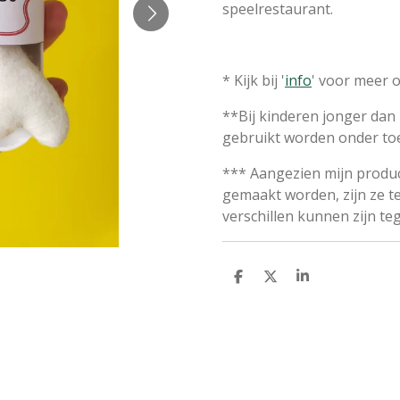
speelrestaurant.
* Kijk bij '
info
' voor meer 
**Bij kinderen jonger dan 
gebruikt worden onder toe
*** Aangezien mijn produc
gemaakt worden, zijn ze te
verschillen kunnen zijn te
D
D
S
E
E
H
L
E
A
E
L
R
N
E