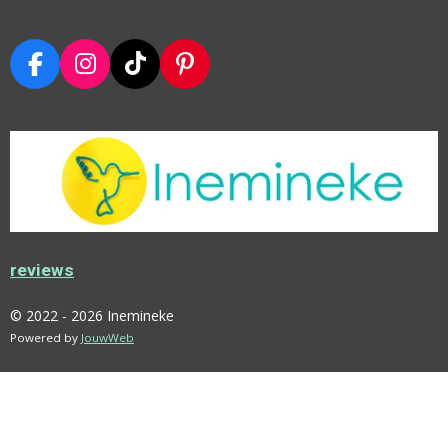
F
I
T
P
A
N
I
I
C
S
K
N
E
T
T
T
B
A
O
E
O
G
K
R
O
R
E
K
A
S
M
T
reviews
© 2022 - 2026 Inemineke
Powered by
JouwWeb