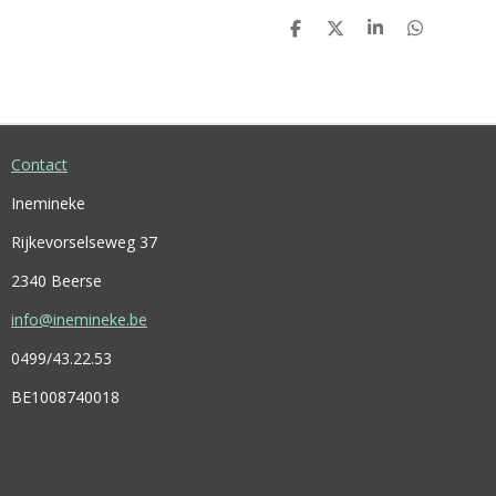
D
D
S
D
E
E
H
E
L
E
A
L
E
L
R
E
N
E
N
Contact
Inemineke
Rijkevorselseweg 37
2340 Beerse
info@inemineke.be
0499/43.22.53
BE1008740018