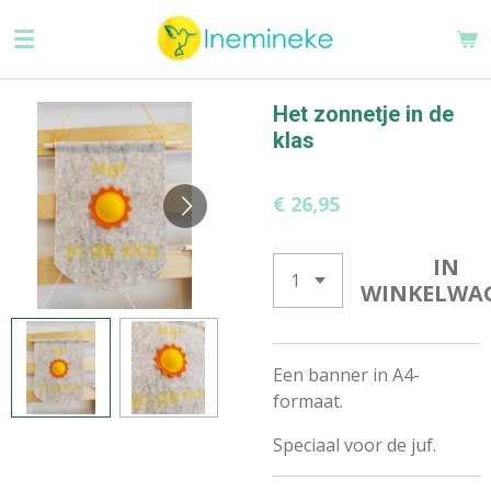
Ga
direct
naar
de
Het zonnetje in de
hoofdinhoud
klas
€ 26,95
IN
WINKELWA
Een banner in A4-
formaat.
Speciaal voor de juf.