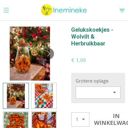
Ga
direct
naar
de
Gelukskoekjes -
hoofdinhoud
Wolvilt &
Herbruikbaar
€ 1,00
Grotere oplage
IN
WINKELWA