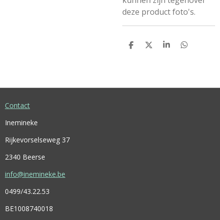
kunnen zijn tegenover
deze product foto's.
D
D
S
D
E
E
H
E
L
E
A
L
E
L
R
E
N
E
N
Contact
Inemineke
Rijkevorselseweg 37
2340 Beerse
info@inemineke.be
0499/43.22.53
BE1008740018