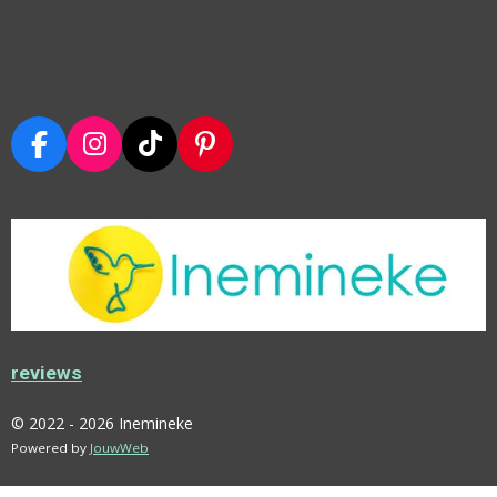
F
I
T
P
A
N
I
I
C
S
K
N
E
T
T
T
B
A
O
E
O
G
K
R
O
R
E
K
A
S
M
T
reviews
© 2022 - 2026 Inemineke
Powered by
JouwWeb