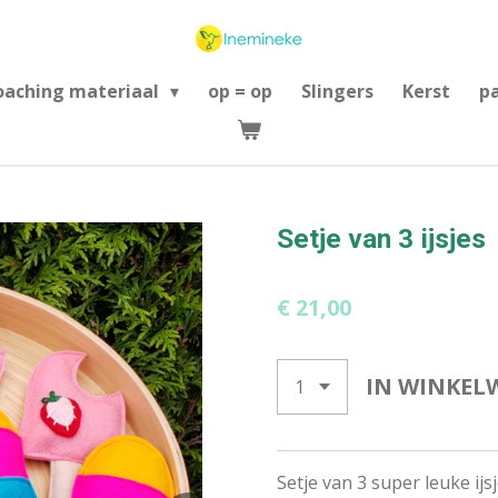
oaching materiaal
op = op
Slingers
Kerst
p
Setje van 3 ijsjes
€ 21,00
IN WINKEL
Setje van 3 super leuke ijs