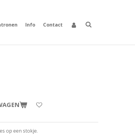
atronen
Info
Contact
WAGEN
jes op een stokje.