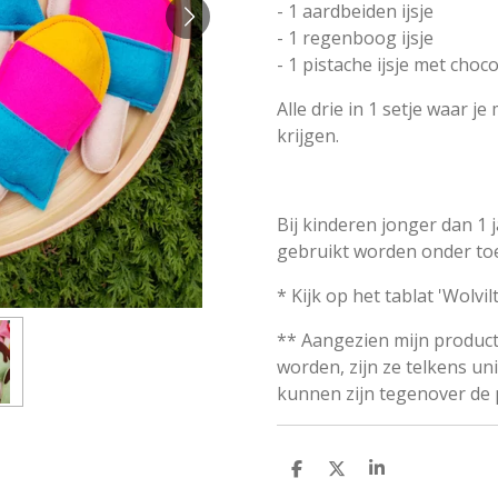
- 1 aardbeiden ijsje
- 1 regenboog ijsje
- 1 pistache ijsje met choc
Alle drie in 1 setje waar j
krijgen.
Bij kinderen jonger dan 1 j
gebruikt worden onder toe
* Kijk op het tablat 'Wolv
** Aangezien mijn product
worden, zijn ze telkens uni
kunnen zijn tegenover de p
D
D
S
E
E
H