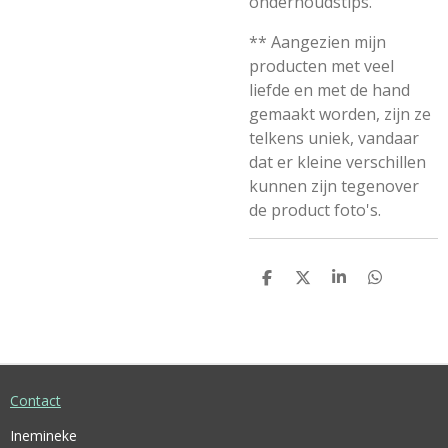
onderhoudstips.
** Aangezien mijn
producten met veel
liefde en met de hand
gemaakt worden, zijn ze
telkens uniek, vandaar
dat er kleine verschillen
kunnen zijn tegenover
de product foto's.
D
D
S
D
E
E
H
E
L
E
A
L
E
L
R
E
N
E
N
Contact
Inemineke