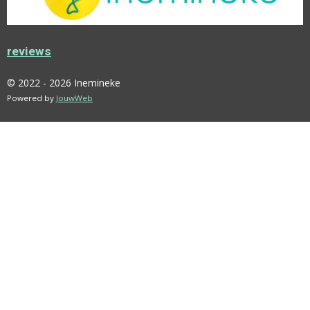
O
R
E
K
A
S
M
T
reviews
© 2022 - 2026 Inemineke
Powered by
JouwWeb