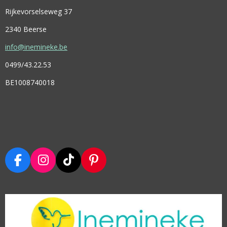
Rijkevorselseweg 37
2340 Beerse
info@inemineke.be
0499/43.22.53
BE1008740018
F
I
T
P
A
N
I
I
C
S
K
N
E
T
T
T
B
A
O
E
O
G
K
R