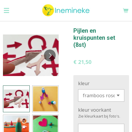
Ga
direct
naar
de
Pijlen en
hoofdinhoud
kruispunten set
(8st)
€ 21,50
kleur
kleur voorkant
Zie kleurkaart bij foto's.