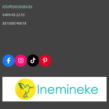
info@inemineke.be
0499/43.22.53
BE1008740018
F
I
T
P
A
N
I
I
C
S
K
N
E
T
T
T
B
A
O
E
O
G
K
R
O
R
E
K
A
S