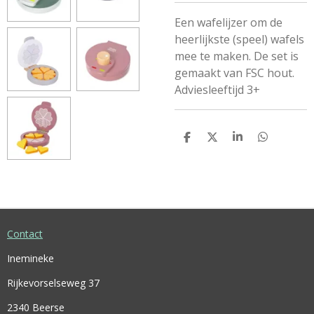
Een wafelijzer om de
heerlijkste (speel) wafels
mee te maken. De set is
gemaakt van FSC hout.
Adviesleeftijd 3+
D
D
S
D
E
E
H
E
L
E
A
L
E
L
R
E
N
E
N
Contact
Inemineke
Rijkevorselseweg 37
2340 Beerse