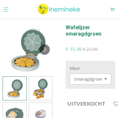
Ga
direct
naar
de
Wafelijzer
hoofdinhoud
smaragdgroen
€ 15,40
€ 22,00
kleur
UITVERKOCHT