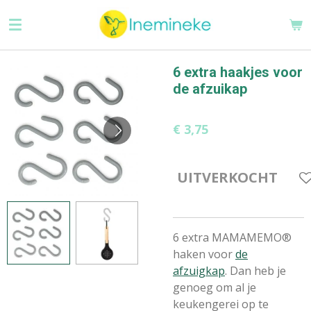
Ga
direct
naar
de
6 extra haakjes voor
hoofdinhoud
de afzuikap
€ 3,75
UITVERKOCHT
6 extra MAMAMEMO®
haken voor
de
afzuigkap
. Dan heb je
genoeg om al je
keukengerei op te