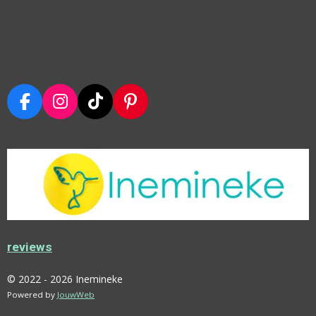
F
I
T
P
A
N
I
I
C
S
K
N
E
T
T
T
B
A
O
E
O
G
K
R
O
R
E
K
A
S
M
T
reviews
© 2022 - 2026 Inemineke
Powered by
JouwWeb