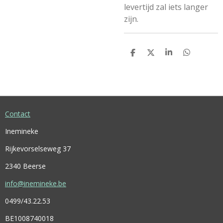
levertijd zal iets langer
zijn.
D
D
S
D
E
E
H
E
L
E
A
L
E
L
R
E
N
E
N
Contact
Inemineke
Rijkevorselseweg 37
2340 Beerse
info@inemineke.be
0499/43.22.53
BE1008740018