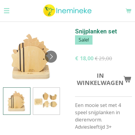
Ga
direct
naar
de
Snijplanken set
hoofdinhoud
Sale!
€ 18,00
€ 29,00
IN
WINKELWAGEN
Een mooie set met 4
speel snijplanken in
dierenvorm.
Adviesleeftijd 3+