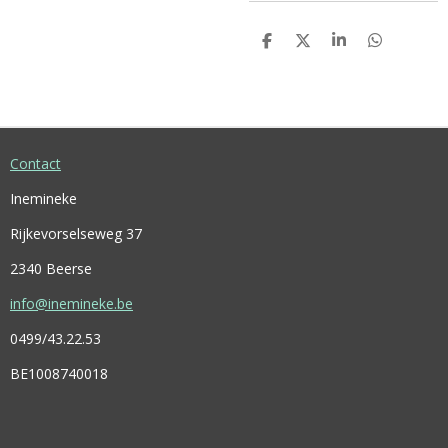
D
D
S
D
E
E
H
E
L
E
A
L
E
L
R
E
N
E
N
Contact
Inemineke
Rijkevorselseweg 37
2340 Beerse
info@inemineke.be
0499/43.22.53
BE1008740018