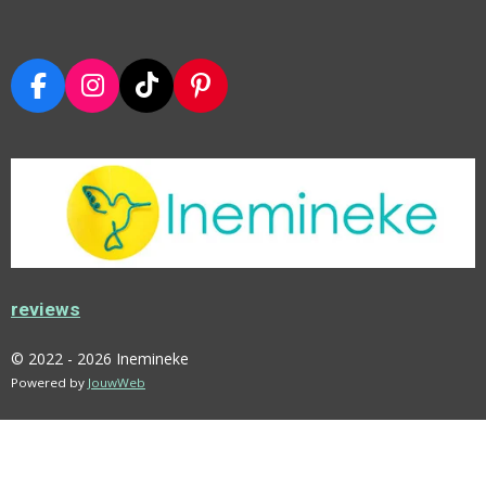
F
I
T
P
A
N
I
I
C
S
K
N
E
T
T
T
B
A
O
E
O
G
K
R
O
R
E
K
A
S
M
T
reviews
© 2022 - 2026 Inemineke
Powered by
JouwWeb