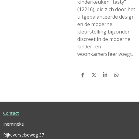
kinderkeuken "tasty"
(12216), die zich door het
uitgebalanceerde design
en de moderne
kleurstelling bijzonder
discreet in de moderne
kinder- en
woonkamersfeer voegt.
D
D
S
D
E
E
H
E
L
E
A
L
E
L
R
E
N
E
N
Contact
Inemineke
Rijkevorselseweg 37