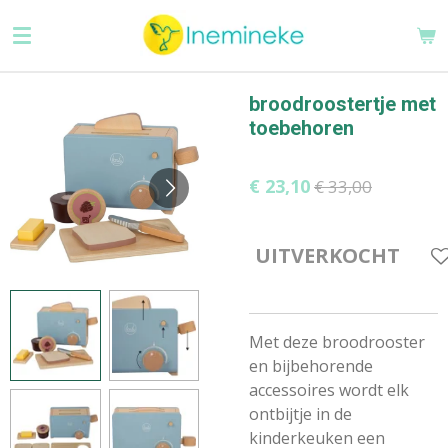
Ga
direct
naar
de
broodroostertje met
hoofdinhoud
toebehoren
€ 23,10
€ 33,00
UITVERKOCHT
Met deze broodrooster
en bijbehorende
accessoires wordt elk
ontbijtje in de
kinderkeuken een