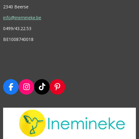
2340 Beerse
info@inemineke.be
0499/43.22.53
BE1008740018
F
I
T
P
A
N
I
I
C
S
K
N
E
T
T
T
B
A
O
E
O
G
K
R
O
R
E