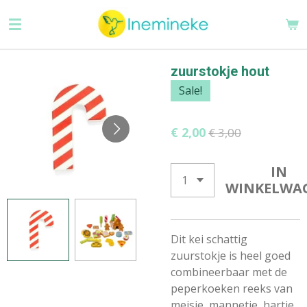
Ga
direct
naar
de
zuurstokje hout
hoofdinhoud
Sale!
€ 2,00
€ 3,00
IN
WINKELWA
Dit kei schattig
zuurstokje is heel goed
combineerbaar met de
peperkoeken reeks van
meisje, mannetje, hartje,