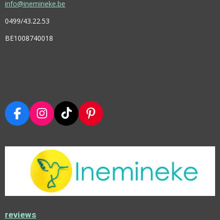
info@inemineke.be
0499/43.22.53
BE1008740018
F
I
T
P
A
N
I
I
C
S
K
N
E
T
T
T
B
A
O
E
O
G
K
R
O
R
E
K
A
S
M
T
reviews