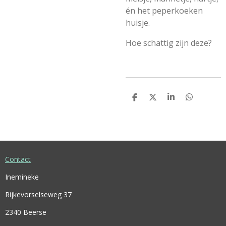
én het peperkoeken
huisje.
Hoe schattig zijn deze?
D
D
S
D
E
E
H
E
L
E
A
L
E
L
R
E
N
E
N
Contact
Inemineke
Rijkevorselseweg 37
2340 Beerse