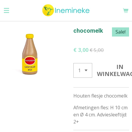
Ga
direct
naar
de
chocomelk
Sale!
hoofdinhoud
€ 3,00
€ 5,00
IN
WINKELWA
Houten flesje chocomelk
Afmetingen fles: H 10 cm
en Ø 4 cm. Adviesleeftijd:
2+