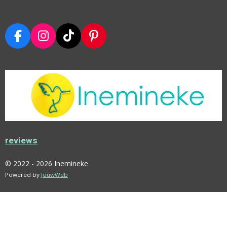
F
I
T
P
A
N
I
I
C
S
K
N
E
T
T
T
B
A
O
E
O
G
K
R
O
R
E
K
A
S
M
T
reviews
© 2022 - 2026 Inemineke
Powered by
JouwWeb