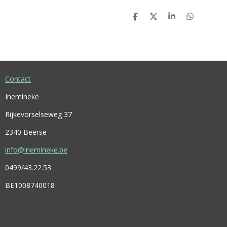
D
D
S
D
E
E
H
E
L
E
A
L
E
L
R
E
N
E
N
Contact
Inemineke
Rijkevorselseweg 37
2340 Beerse
info@inemineke.be
0499/43.22.53
BE1008740018