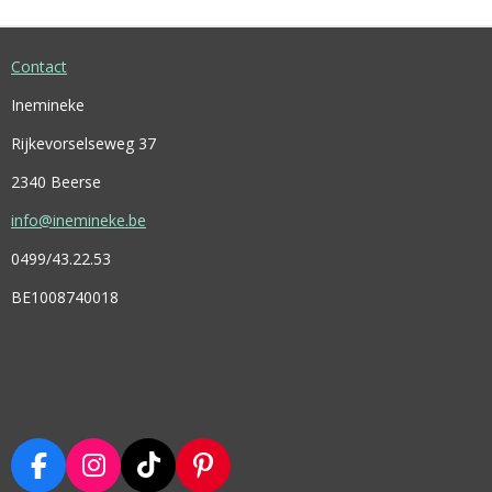
N
E
N
Contact
Inemineke
Rijkevorselseweg 37
2340 Beerse
info@inemineke.be
0499/43.22.53
BE1008740018
F
I
T
P