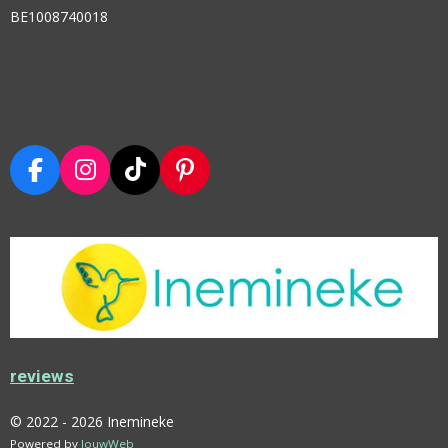
BE1008740018
F
I
T
P
A
N
I
I
C
S
K
N
E
T
T
T
B
A
O
E
O
G
K
R
O
R
E
K
A
S
M
T
reviews
© 2022 - 2026 Inemineke
Powered by
JouwWeb