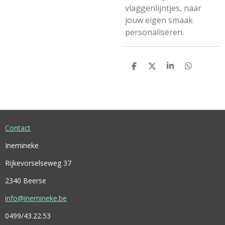
vlaggenlijntjes, naar
jouw eigen smaak
personaliseren.
D
D
S
D
E
E
H
E
L
E
A
L
E
L
R
E
N
E
N
Contact
Inemineke
Rijkevorselseweg 37
2340 Beerse
info@inemineke.be
0499/43.22.53