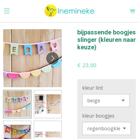
Ga
direct
naar
de
bijpassende boogjes
hoofdinhoud
slinger (kleuren naar
keuze)
€ 23,00
kleur lint
kleur boogjes