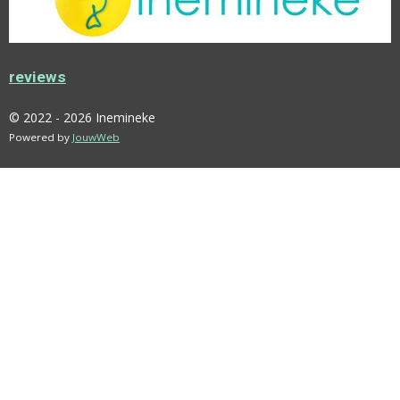
O
G
K
R
O
R
E
K
A
S
M
T
reviews
© 2022 - 2026 Inemineke
Powered by
JouwWeb