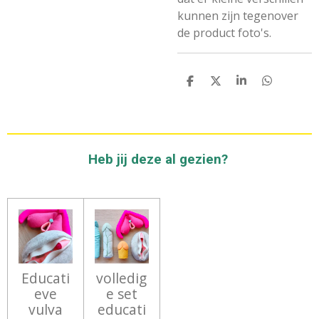
kunnen zijn tegenover
de product foto's.
D
D
S
D
E
E
H
E
L
E
A
L
E
L
R
E
N
E
N
Heb jij deze al gezien?
Educati
volledig
eve
e set
vulva
educati