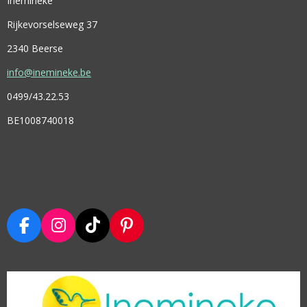
Inemineke
Rijkevorselseweg 37
2340 Beerse
info@inemineke.be
0499/43.22.53
BE1008740018
F
I
T
P
A
N
I
I
C
S
K
N
E
T
T
T
B
A
O
E