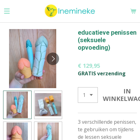
Ga
direct
naar
de
educatieve penissen
hoofdinhoud
(seksuele
opvoeding)
€ 129,95
GRATIS verzending
IN
WINKELWA
3 verschillende penissen,
te gebruiken om tijdens
de lessen seksuele