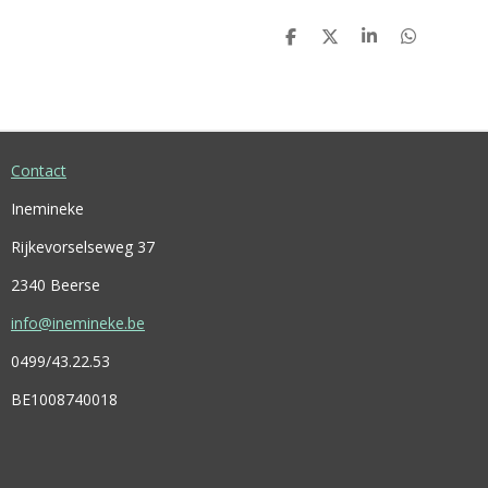
D
D
S
D
E
E
H
E
L
E
A
L
E
L
R
E
N
E
N
Contact
Inemineke
Rijkevorselseweg 37
2340 Beerse
info@inemineke.be
0499/43.22.53
BE1008740018