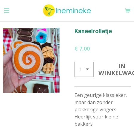
Ga
direct
naar
de
Kaneelrolletje
hoofdinhoud
€ 7,00
IN
WINKELWA
Een geurige klassieker,
maar dan zonder
plakkerige vingers.
Heerlijk voor kleine
bakkers.