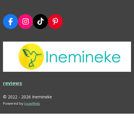
F
I
T
P
A
N
I
I
C
S
K
N
E
T
T
T
B
A
O
E
O
G
K
R
O
R
E
K
A
S
M
T
reviews
© 2022 - 2026 Inemineke
Powered by
JouwWeb