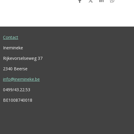
D
D
S
D
E
E
H
E
L
E
A
L
E
L
R
E
N
E
N
Contact
Inemineke
Rijkevorselseweg 37
2340 Beerse
info@inemineke.be
0499/43.22.53
BE1008740018