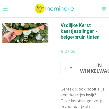
Ga
direct
naar
de
Vrolijke Kerst
hoofdinhoud
kaartjesslinger -
beige/bruin tinten
€ 27,50
IN
WINKELWA
Geraak jij ook nooit al je
kerstkaartjes kwijt?
Deze kerstslinger zorgt
ervoor dat je al u