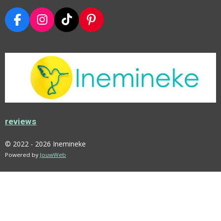
F
I
T
P
A
N
I
I
C
S
K
N
E
T
T
T
B
A
O
E
O
G
K
R
O
R
E
K
A
S
M
T
reviews
© 2022 - 2026 Inemineke
Powered by
JouwWeb