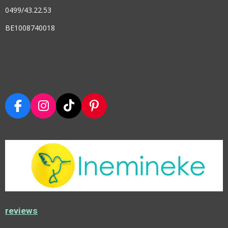
0499/43.22.53
BE1008740018
F
I
T
P
A
N
I
I
C
S
K
N
E
T
T
T
B
A
O
E
O
G
K
R
O
R
E
K
A
S
M
T
reviews