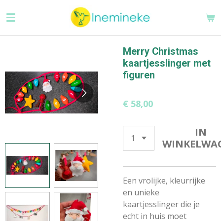
Ga
direct
naar
de
Merry Christmas
hoofdinhoud
kaartjesslinger met
figuren
€ 58,00
IN
WINKELWA
Een vrolijke, kleurrijke
en unieke
kaartjesslinger die je
echt in huis moet