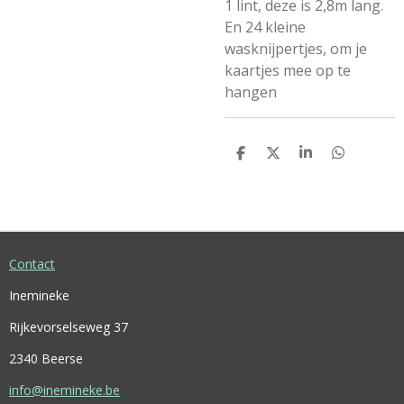
1 lint, deze is 2,8m lang.
En 24 kleine
wasknijpertjes, om je
kaartjes mee op te
hangen
D
D
S
D
E
E
H
E
L
E
A
L
E
L
R
E
N
E
N
Contact
Inemineke
Rijkevorselseweg 37
2340 Beerse
info@inemineke.be