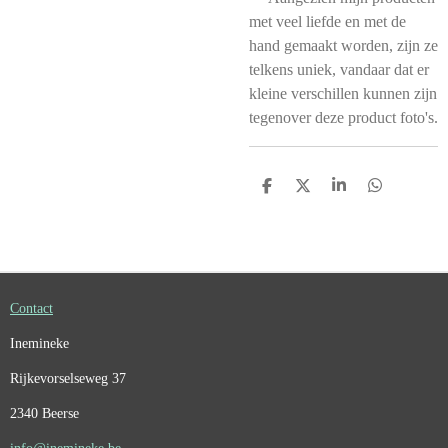
met veel liefde en met de
hand gemaakt worden, zijn ze
telkens uniek, vandaar dat er
kleine verschillen kunnen zijn
tegenover deze product foto's.
D
D
S
D
E
E
H
E
L
E
A
L
E
L
R
E
N
E
N
Contact
Inemineke
Rijkevorselseweg 37
2340 Beerse