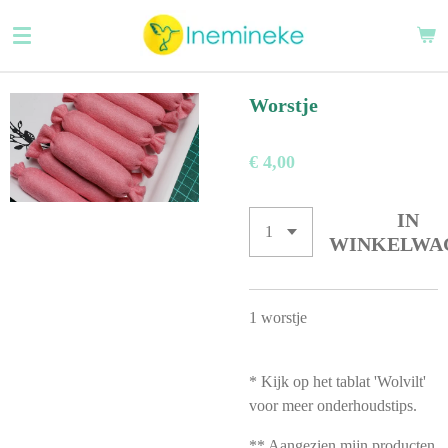
Ga
direct
naar
de
Worstje
hoofdinhoud
€ 4,00
IN
WINKELWA
1 worstje
* Kijk op het tablat 'Wolvilt'
voor meer onderhoudstips.
** Aangezien mijn producten