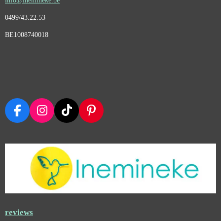
info@inemineke.be
0499/43.22.53
BE1008740018
F
I
T
P
A
N
I
I
C
S
K
N
E
T
T
T
B
A
O
E
O
G
K
R
O
R
E
K
A
S
M
T
reviews